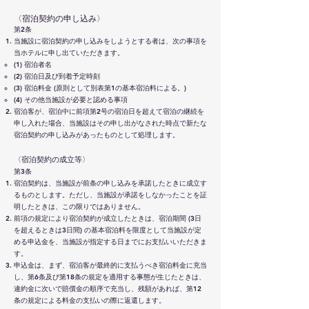
〈宿泊契約の申し込み〉
第2条
当施設に宿泊契約の申し込みをしようとする者は、次の事項を
当ホテルに申し出ていただきます。
(1) 宿泊者名
(2) 宿泊日及び到着予定時刻
(3) 宿泊料金 (原則として別表第1の基本宿泊料による。)
(4) その他当施設が必要と認める事項
宿泊客が、宿泊中に前項第2号の宿泊日を超えて宿泊の継続を
申し入れた場合、当施設はその申し出がなされた時点で新たな
宿泊契約の申し込みがあったものとして処理します。
〈宿泊契約の成立等〉
第3条
宿泊契約は、当施設が前条の申し込みを承諾したときに成立す
るものとします。ただし、当施設が承諾をしなかったことを証
明したときは、この限りではありません。
前項の規定により宿泊契約が成立したときは、宿泊期間 (3日
を超えるときは3日間) の基本宿泊料を限度として当施設が定
める申込金を、当施設が指定する日までにお支払いいただきま
す。
申込金は、まず、宿泊客が最終的に支払うべき宿泊料金に充当
し、第6条及び第18条の規定を適用する事態が生じたときは、
違約金に次いで賠償金の順序で充当し、残額があれば、第12
条の規定による料金の支払いの際に返還します。