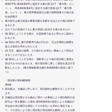
律第77号) 第2条第2号に規定する暴力団 (以下「暴力団」とい
う。) 、 同条第2条第6号に規定する暴力団員 (以下「暴力団
員」という。) 、暴力団準構成員又は暴力団関係者その他の反
社会的勢力
暴力団又は暴力団員が事業活動を支配する法人その他の団体で
あるとき
法人でその役員のうちに暴力団員に該当する者があるもの
(5) 宿泊しようとする者が、伝染病者であると明らかに認めら
れるとき。
(6) 宿泊に関し暴力的要求行為が行われ、又は合理的な範囲を
超える負担を求められたとき。
(7) 天災、施設の故障、その他やむを得ない事由により宿泊さ
せることができないとき。
(8) 宿泊しようとする者が、泥酔等により他の宿泊客に迷惑を
及ぼすおそれのあるとき。他の宿泊客に著しく迷惑を及ぼす言
動をしたとき。 (東京都旅館業法施行条例第5条の規定に基づ
く)
〈宿泊客の契約解除権〉
第6条
宿泊客は、当施設に申し出て、宿泊契約を解除することができ
ます。
当施設は宿泊客がその責めに帰すべき事由により宿泊契約の全
部又は一部を解除した場合 (第3条第2項の規定により当施設が
申込金の支払期日を指定してその支払いを求めた場合であっ
て、その支払いより前に宿泊客が宿泊契約を解除したときを除