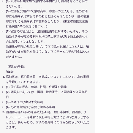
(5) 天災等不可抗力に起因する事由により宿泊させることがで
きないとき。
(6) 宿泊客が泥酔等で放歌高吟、客室への立入り等、他の宿泊
客に迷惑を及ぼすおそれのあると認められたときや、他の宿泊
客に著しく迷惑を及ぼす言動をしたとき。 (東京都旅館業法施
行条例第5条の規定に基づく。)
(7) 寝室での寝たばこ、消防用設備等に対するいたずら、その
他当ホテルが定める利用規則の禁止事項 (火災予防上必要なも
のに限る。) に従わないとき。
当施設が前項の規定に基づいて宿泊契約を解除したときは、宿
泊客がいまだ提供を受けていない宿泊サービス等の料金はいた
だきません。
〈宿泊の登録〉
第8条
宿泊客は、宿泊日当日、当施設のフロントにおいて、次の事項
を登録していただきます。
(1) 宿泊客の氏名、年齢、性別、住所及び職業
(2) 外国人にあっては、国籍、旅券番号、入国地及び入国年月
日
(3) 出発日及び出発予定時刻
(4) その他当施設が必要と認める事項
宿泊客が第12条の料金の支払いを、旅行小切手、宿泊券、ク
レジットカード等通貨に代わり得る方法により行なおうとする
ときは、あらかじめ、前項の登録時にそれらを提示していただ
きます。