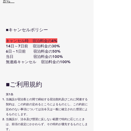
から
​■キャンセルポリシー
キャンセル時 宿泊料金の4%
14日～7日前 宿泊料金の30%
6日～1日前 宿泊料金の50%
当日 宿泊料金の100%
無連絡キャンセル 宿泊料金の100%
■ご利用規約
第1条
当施設が宿泊客との間で締結する宿泊契約及びこれに関連する
契約は、この約款の定めるところによるものとし、この約款に
定めのない事項については法令又は一般に確立された慣習によ
るものとします。
当施設が、法令及び慣習に反しない範囲で特約に応じたとき
は、前項の規定にかかわらず、その特約が優先するものとしま
す。