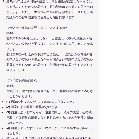
第2項の申込金を同項の規定により当施設が指定した日までに
お支払いいただけない場合は、宿泊契約はその効力を失うもの
とします。ただし、申込金の支払期日を指定するに当たり、当
施設がその旨を宿泊客に告知した場合に限ります。
〈申込金の支払いを要しないこととする特約〉
第4条
前条第2項の規定にかかわらず、当施設は、契約の成立後同項
の申込金の支払いを要しないこととする特約に応じることがあ
ります。
宿泊契約の申し込みを承諾するに当たり、当施設が前条第2項
の申込金の支払いを求めなかった場合及び当該申込金の支払い
期日を指定しなかった場合は、前項の特約に応じたものとして
取り扱います。
〈宿泊契約締結の拒否〉
第5条
当施設は、次に掲げる場合において、宿泊契約の締結に応じな
いことがあります。
(1) 宿泊の申し込みが、この約款によらないとき。
(2) 満室により客室の余裕がないとき。
(3) 宿泊しようとする者が、宿泊に関し、法令の規定、公の秩
序若しくは善良の風俗に反する行為をするおそれがあると認め
られるとき。
(4) 宿泊しようとする者が、次のイからハに該当すると認めら
れるとき。
暴力団員による不当な行為の防止等に関する法律 (平成3年法