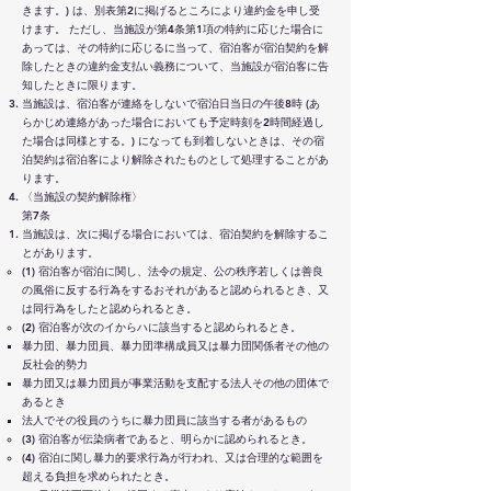
きます。) は、別表第2に掲げるところにより違約金を申し受
けます。 ただし、当施設が第4条第1項の特約に応じた場合に
あっては、その特約に応じるに当って、宿泊客が宿泊契約を解
除したときの違約金支払い義務について、当施設が宿泊客に告
知したときに限ります。
当施設は、宿泊客が連絡をしないで宿泊日当日の午後8時 (あ
らかじめ連絡があった場合においても予定時刻を2時間経過し
た場合は同様とする。) になっても到着しないときは、その宿
泊契約は宿泊客により解除されたものとして処理することがあ
ります。
〈当施設の契約解除権〉
第7条
当施設は、次に掲げる場合においては、宿泊契約を解除するこ
とがあります。
(1) 宿泊客が宿泊に関し、法令の規定、公の秩序若しくは善良
の風俗に反する行為をするおそれがあると認められるとき、又
は同行為をしたと認められるとき。
(2) 宿泊客が次のイからハに該当すると認められるとき。
暴力団、暴力団員、暴力団準構成員又は暴力団関係者その他の
反社会的勢力
暴力団又は暴力団員が事業活動を支配する法人その他の団体で
あるとき
法人でその役員のうちに暴力団員に該当する者があるもの
(3) 宿泊客が伝染病者であると、明らかに認められるとき。
(4) 宿泊に関し暴力的要求行為が行われ、又は合理的な範囲を
超える負担を求められたとき。