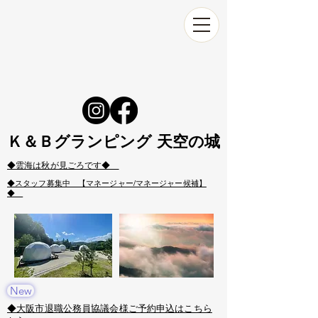
Ｋ＆Ｂグランピング 天空の城
​◆雲海は秋が見ごろです◆
​◆スタッフ募集中 【マネージャー/マネージャー候補】
◆
New
​◆大阪市退職公務員協議会様ご予約申込はこちら